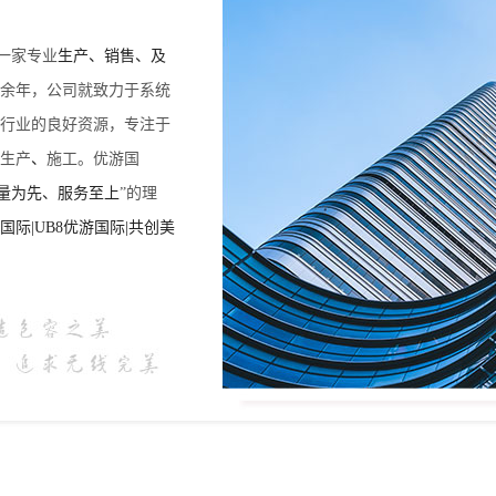
一家专业
生产、销售、及
十余年，公司就致力于系统
行业的良好资源，专注于
生产
、
施工。优游国
量为先、服务至上
”的理
际|UB8优游国际|共创美