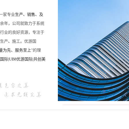
一家专业
生产、销售、及
十余年，公司就致力于系统
行业的良好资源，专注于
生产
、
施工。优游国
量为先、服务至上
”的理
际|UB8优游国际|共创美