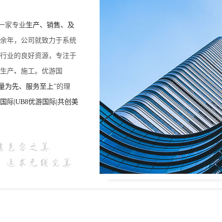
一家专业
生产、销售、及
十余年，公司就致力于系统
行业的良好资源，专注于
生产
、
施工。优游国
量为先、服务至上
”的理
际|UB8优游国际|共创美