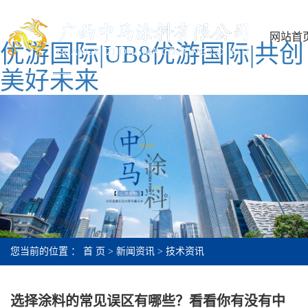
网站首
优游国际|UB8优游国际|共创
美好未来
您当前的位置 ：
首 页
>
新闻资讯
>
技术资讯
选择涂料的常见误区有哪些？看看你有没有中