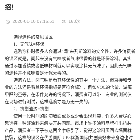
招！
2020-01-10 07:15:51
163次
选择涂料的常见误区
1、无气味=环保
选购
涂料时
很多
人会通过
“闻”来判断涂料的安全性，
许多
消费者
的误区就是，闻起来没有气味或者气味很香的就是环保
涂料
。其实
通过添加香精或者低味材料
就可以
实现涂料无气味了，
因此
无气味
的涂料并
不意味着
是环保无毒的。
选购
方法：闻气味是看其环保性的其中一个方法，但直接和专
业的方法还是看其环保指标是否符合标准，
例如
VOC的含量、游离
甲醛的量等，在条件允许的情况下，消费者可以带上专业的测试仪
在现场进行测试，这样选购才是万无一失的。
2、抗裂油漆=抗裂
使用一段时间的刷漆墙面或多或少会出现开裂，
许多人
费尽心
思选择一种好涂料来解决开裂问题。
市场
上
许多
涂料品牌推出抗裂
产品，消费者一下子被这两个字吸引了，觉得这涂料买回去墙面就
抗裂，这样的误区在优游国际|UB8优游国际|共创美好未来身边也
时