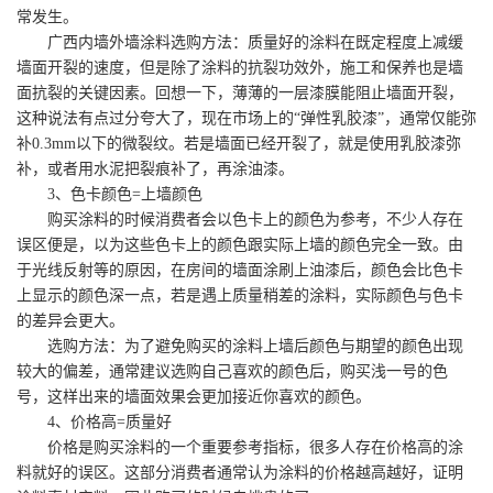
常
发生。
广西内墙外墙涂料
选购
方法：
质量
好的涂料在既定程度上减缓
墙面开裂的速度，但是除了涂料的抗裂功效外，施工和保养也是墙
面抗裂的关键因素。回想一下，薄薄的一层漆膜能阻止墙面开裂，
这种说法有点过分夸大了，现在
市场上
的
“弹性乳胶漆”，
通常
仅能弥
补
0.3mm以下的微裂纹。
若是
墙面已经开裂了，就是使用乳胶漆弥
补，或者用水泥把裂痕补了，再涂油漆。
3、色卡颜色=上墙颜色
购买涂料的时候消费者会以色卡上的颜色为参考，不少人存在
误区
便
是，以为这些色卡上的颜色跟实际上墙的颜色完全一致。由
于光线反射等的原因，在房间的墙面涂刷上油漆后，颜色会比色卡
上显示的颜色深一点，
若是
遇上质量稍差的涂料，实际颜色与色卡
的差异会更大。
选购
方法：为了避免购买的涂料上墙后颜色与期望的颜色出现
较大的偏差，
通常
建议
选购
自己喜欢的颜色后，购买浅一号的色
号，这样出来的墙面效果会更加接近你喜欢的颜色。
4、价格高=质量好
价格是购买涂料的一个重要参考指标，
很多
人存在价格高的涂
料就好的误区。这部分消费者通常认为涂料的价格越高越好，证明