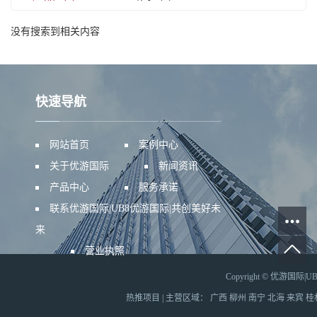
没有搜索到相关内容
快速导航
网站首页
案例中心
关于优游国际
新闻资讯
产品中心
服务承诺
联系优游国际|UB8优游国际|共创美好未
来
营业执照
Copyright © 优游国际|
热推项目
| 主营区域：
广西
柳州
南宁
北海
来宾
桂