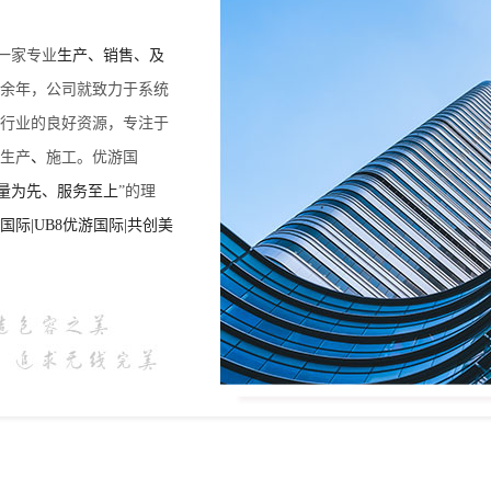
一家专业
生产、销售、及
十余年，公司就致力于系统
行业的良好资源，专注于
生产
、
施工。优游国
量为先、服务至上
”的理
际|UB8优游国际|共创美